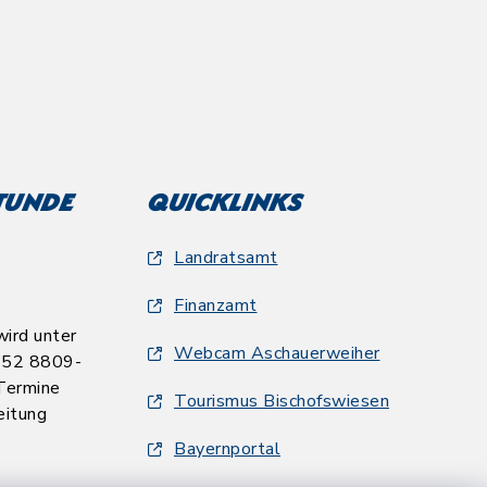
tunde
Quicklinks
Landratsamt
Finanzamt
ird unter
Webcam Aschauerweiher
652 8809-
Termine
Tourismus Bischofswiesen
eitung
Bayernportal